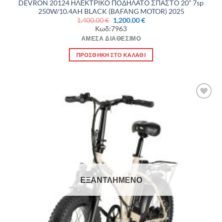
DEVRON 20124 ΗΛΕΚΤΡΙΚΟ ΠΟΔΗΛΑΤΟ ΣΠΑΣΤΟ 20” 7sp
250W/10.4AH BLACK (BAFANG MOTOR) 2025
Original
Η
1,400.00
€
1,200.00
€
price
τρέχουσα
Κωδ:7963
was:
τιμή
1,400.00 €.
είναι:
ΆΜΕΣΑ ΔΙΑΘΈΣΙΜΟ
1,200.00 €.
ΠΡΟΣΘΉΚΗ ΣΤΟ ΚΑΛΆΘΙ
Πρόσθήκη
στην λίστα
επιθυμιών
ΕΞΑΝΤΛΗΜΈΝΟ