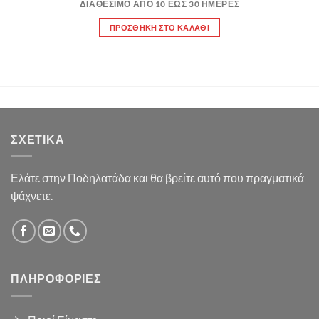
1,800.00 €.
είναι:
ΔΙΑΘΈΣΙΜΟ ΑΠΌ 10 ΈΩΣ 30 ΗΜΈΡΕΣ
1,600.00 €.
ΠΡΟΣΘΉΚΗ ΣΤΟ ΚΑΛΆΘΙ
ΣΧΕΤΙΚΆ
Ελάτε στην Ποδηλατάδα και θα βρείτε αυτό που πραγματικά
ψάχνετε.
ΠΛΗΡΟΦΟΡΊΕΣ