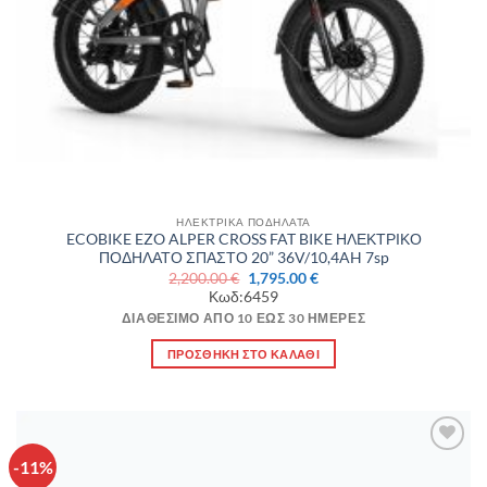
ΗΛΕΚΤΡΙΚΑ ΠΟΔΗΛΑΤΑ
ECOBIKE EZO ALPER CROSS FAT BIKE ΗΛΕΚΤΡΙΚΟ
ΠΟΔΗΛΑΤΟ ΣΠΑΣΤΟ 20” 36V/10,4AH 7sp
Original
Η
2,200.00
€
1,795.00
€
price
τρέχουσα
Κωδ:6459
was:
τιμή
2,200.00 €.
είναι:
ΔΙΑΘΈΣΙΜΟ ΑΠΌ 10 ΈΩΣ 30 ΗΜΈΡΕΣ
1,795.00 €.
ΠΡΟΣΘΉΚΗ ΣΤΟ ΚΑΛΆΘΙ
-11%
Πρόσθήκη
στην λίστα