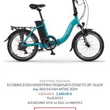
ΗΛΕΚΤΡΙΚΑ ΠΟΔΗΛΑΤΑ
ECOBIKE EVEN ΗΛΕΚΤΡΙΚΟ ΠΟΔΗΛΑΤΟ ΣΠΑΣΤΟ 20” ALLOY
6sp 36V/14.5AH ΜΠΛΕ 2024
Original
Η
1,800.00
€
1,600.00
€
price
τρέχουσα
Κωδ:6413
was:
τιμή
1,800.00 €.
είναι:
ΔΙΑΘΈΣΙΜΟ ΑΠΌ 10 ΈΩΣ 30 ΗΜΈΡΕΣ
1,600.00 €.