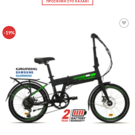
ΠΡΟΣΘΉΚΗ ΣΤΟ ΚΑΛΆΘΙ
-19%
Πρόσθήκη
στην λίστα
επιθυμιών