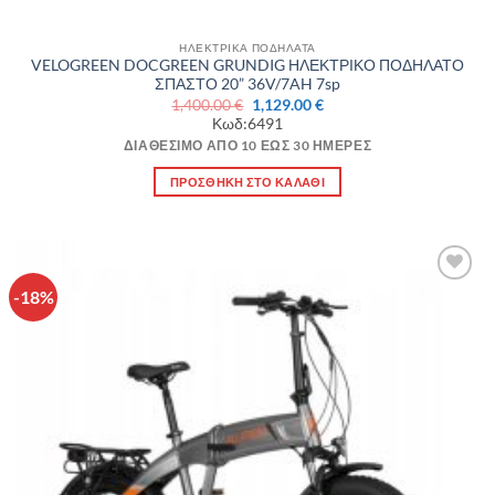
ΗΛΕΚΤΡΙΚΑ ΠΟΔΗΛΑΤΑ
VELOGREEN DOCGREEN GRUNDIG ΗΛΕΚΤΡΙΚΟ ΠΟΔΗΛΑΤΟ
ΣΠΑΣΤΟ 20” 36V/7AH 7sp
Original
Η
1,400.00
€
1,129.00
€
price
τρέχουσα
Κωδ:6491
was:
τιμή
1,400.00 €.
είναι:
ΔΙΑΘΈΣΙΜΟ ΑΠΌ 10 ΈΩΣ 30 ΗΜΈΡΕΣ
1,129.00 €.
ΠΡΟΣΘΉΚΗ ΣΤΟ ΚΑΛΆΘΙ
-18%
Πρόσθήκη
στην λίστα
επιθυμιών