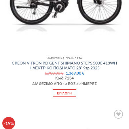
ΗΛΕΚΤΡΙΚΑ ΠΟΔΗΛΑΤΑ
CREON V-TRON RD GENT SHIMANO STEPS 5000 418WH
ΗΛΕΚΤΡΙΚΟ ΠΟΔΗΛΑΤΟ 28” 9sp 2025
Original
Η
1,700.00
€
1,369.00
€
price
τρέχουσα
Κωδ:7134
was:
τιμή
1,700.00 €.
είναι:
ΔΙΑΘΈΣΙΜΟ ΑΠΌ 10 ΈΩΣ 30 ΗΜΈΡΕΣ
1,369.00 €.
ΕΠΙΛΟΓΉ
Αυτό
το
προϊόν
έχει
-19%
Πρόσθήκη
πολλαπλές
στην λίστα