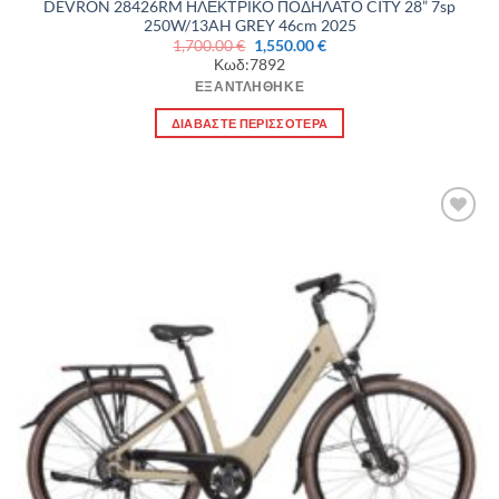
DEVRON 28426RM ΗΛΕΚΤΡΙΚΟ ΠΟΔΗΛΑΤΟ CITY 28” 7sp
250W/13AH GREY 46cm 2025
Original
Η
1,700.00
€
1,550.00
€
price
τρέχουσα
Κωδ:7892
was:
τιμή
1,700.00 €.
είναι:
ΕΞΑΝΤΛΉΘΗΚΕ
1,550.00 €.
ΔΙΑΒΆΣΤΕ ΠΕΡΙΣΣΌΤΕΡΑ
Πρόσθήκη
στην λίστα
επιθυμιών