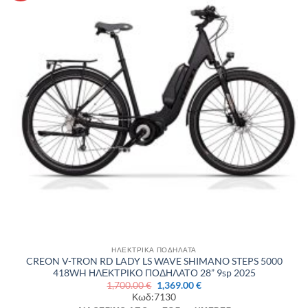
παραλλαγές.
επιθυμιών
Οι
επιλογές
μπορούν
να
επιλεγούν
στη
σελίδα
του
προϊόντος
ΗΛΕΚΤΡΙΚΑ ΠΟΔΗΛΑΤΑ
CREON V-TRON RD LADY LS WAVE SHIMANO STEPS 5000
418WH ΗΛΕΚΤΡΙΚΟ ΠΟΔΗΛΑΤΟ 28” 9sp 2025
Original
Η
1,700.00
€
1,369.00
€
price
τρέχουσα
Κωδ:7130
was:
τιμή