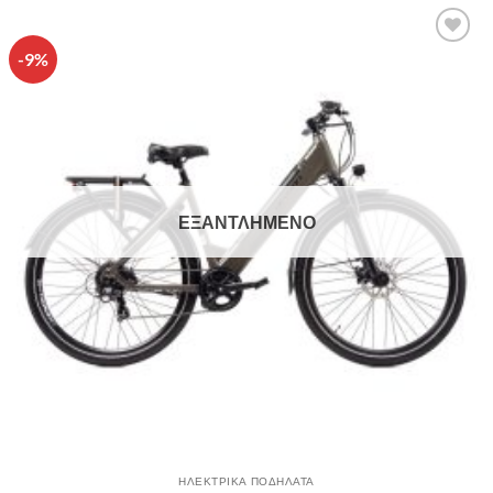
-9%
Πρόσθήκη
στην λίστα
επιθυμιών
ΕΞΑΝΤΛΗΜΈΝΟ
ΗΛΕΚΤΡΙΚΑ ΠΟΔΗΛΑΤΑ