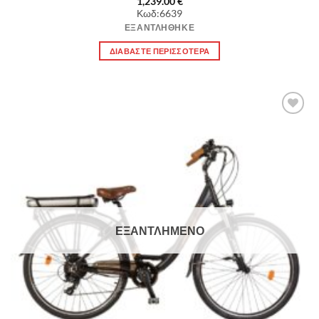
1,239.00
€
Κωδ:6639
ΕΞΑΝΤΛΉΘΗΚΕ
ΔΙΑΒΆΣΤΕ ΠΕΡΙΣΣΌΤΕΡΑ
Πρόσθήκη
στην λίστα
επιθυμιών
ΕΞΑΝΤΛΗΜΈΝΟ