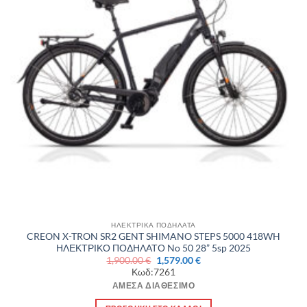
ΗΛΕΚΤΡΙΚΑ ΠΟΔΗΛΑΤΑ
CREON X-TRON SR2 GENT SHIMANO STEPS 5000 418WH
ΗΛΕΚΤΡΙΚΟ ΠΟΔΗΛΑΤΟ No 50 28” 5sp 2025
Original
Η
1,900.00
€
1,579.00
€
price
τρέχουσα
Κωδ:7261
was:
τιμή
1,900.00 €.
είναι:
ΆΜΕΣΑ ΔΙΑΘΈΣΙΜΟ
1,579.00 €.