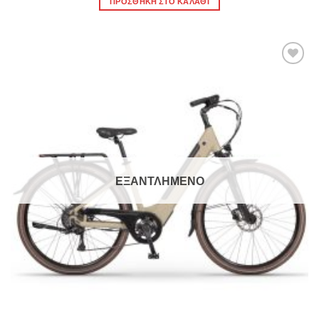
ΠΡΟΣΘΉΚΗ ΣΤΟ ΚΑΛΆΘΙ
Πρόσθήκη
στην λίστα
επιθυμιών
ΕΞΑΝΤΛΗΜΈΝΟ