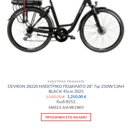
ΗΛΕΚΤΡΙΚΑ ΠΟΔΗΛΑΤΑ
DEVRON 28220 ΗΛΕΚΤΡΙΚΟ ΠΟΔΗΛΑΤΟ 28” 7sp 250W/13AH
BLACK 45cm 2025
Original
Η
1,500.00
€
1,250.00
€
price
τρέχουσα
Κωδ:8252
was:
τιμή
1,500.00 €.
είναι:
ΆΜΕΣΑ ΔΙΑΘΈΣΙΜΟ
1,250.00 €.
ΠΡΟΣΘΉΚΗ ΣΤΟ ΚΑΛΆΘΙ