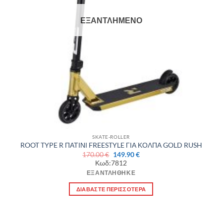
ΕΞΑΝΤΛΗΜΈΝΟ
SKATE-ROLLER
ROOT TYPE R ΠΑΤΙΝΙ FREESTYLE ΓΙΑ ΚΟΛΠΑ GOLD RUSH
Original
Η
170.00
€
149.90
€
price
τρέχουσα
Κωδ:7812
was:
τιμή
170.00 €.
είναι:
ΕΞΑΝΤΛΉΘΗΚΕ
149.90 €.
ΔΙΑΒΆΣΤΕ ΠΕΡΙΣΣΌΤΕΡΑ