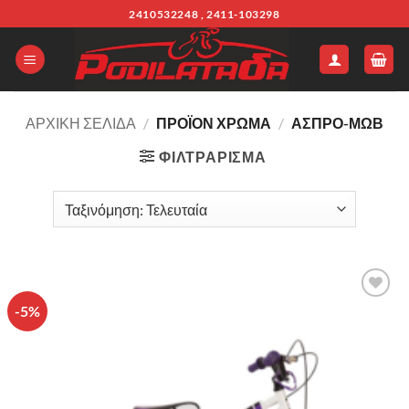
Μετάβαση
2410532248 , 2411-103298
στο
περιεχόμενο
ΑΡΧΙΚΉ ΣΕΛΊΔΑ
/
ΠΡΟΪΌΝ ΧΡΩΜΑ
/
ΑΣΠΡΟ-ΜΩΒ
ΦΙΛΤΡΆΡΙΣΜΑ
-5%
Πρόσθήκη
στην λίστα
επιθυμιών