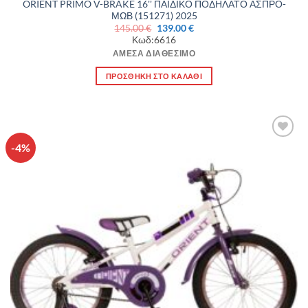
ORIENT PRIMO V-BRAKE 16'' ΠΑΙΔΙΚΟ ΠΟΔΗΛΑΤΟ ΑΣΠΡΟ-
ΜΩΒ (151271) 2025
Original
Η
145.00
€
139.00
€
price
τρέχουσα
Κωδ:6616
was:
τιμή
145.00 €.
είναι:
ΆΜΕΣΑ ΔΙΑΘΈΣΙΜΟ
139.00 €.
ΠΡΟΣΘΉΚΗ ΣΤΟ ΚΑΛΆΘΙ
-4%
Πρόσθήκη
στην λίστα
επιθυμιών