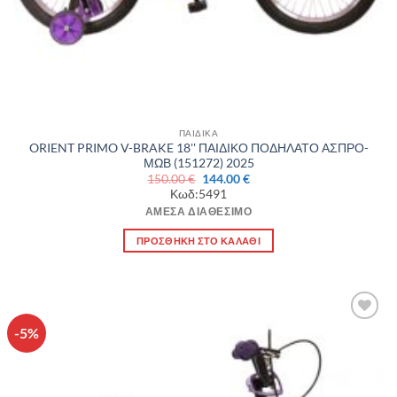
ΠΑΙΔΙΚΑ
ORIENT PRIMO V-BRAKE 18'' ΠΑΙΔΙΚΟ ΠΟΔΗΛΑΤΟ ΑΣΠΡΟ-
ΜΩΒ (151272) 2025
Original
Η
150.00
€
144.00
€
price
τρέχουσα
Κωδ:5491
was:
τιμή
150.00 €.
είναι:
ΆΜΕΣΑ ΔΙΑΘΈΣΙΜΟ
144.00 €.
ΠΡΟΣΘΉΚΗ ΣΤΟ ΚΑΛΆΘΙ
-5%
Πρόσθήκη
στην λίστα
επιθυμιών