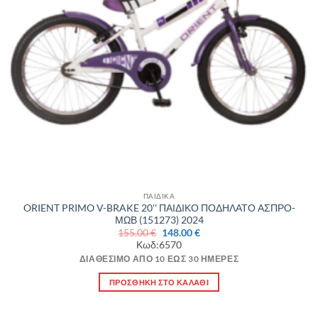
ΠΑΙΔΙΚΑ
ORIENT PRIMO V-BRAKE 20'' ΠΑΙΔΙΚΟ ΠΟΔΗΛΑΤΟ ΑΣΠΡΟ-
ΜΩΒ (151273) 2024
Original
Η
155.00
€
148.00
€
price
τρέχουσα
Κωδ:6570
was:
τιμή
155.00 €.
είναι:
ΔΙΑΘΈΣΙΜΟ ΑΠΌ 10 ΈΩΣ 30 ΗΜΈΡΕΣ
148.00 €.
ΠΡΟΣΘΉΚΗ ΣΤΟ ΚΑΛΆΘΙ