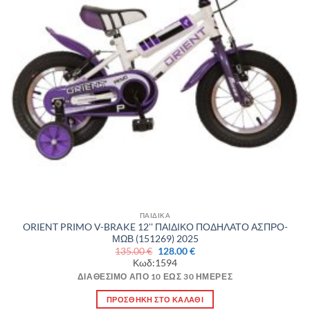
ΠΑΙΔΙΚΑ
ORIENT PRIMO V-BRAKE 12'' ΠΑΙΔΙΚΟ ΠΟΔΗΛΑΤΟ ΑΣΠΡΟ-
ΜΩΒ (151269) 2025
Original
Η
135.00
€
128.00
€
price
τρέχουσα
Κωδ:1594
was:
τιμή
135.00 €.
είναι:
ΔΙΑΘΈΣΙΜΟ ΑΠΌ 10 ΈΩΣ 30 ΗΜΈΡΕΣ
128.00 €.
ΠΡΟΣΘΉΚΗ ΣΤΟ ΚΑΛΆΘΙ