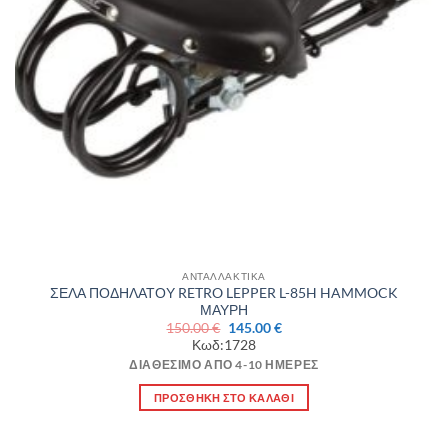
ΑΝΤΑΛΛΑΚΤΙΚΑ
ΣΕΛΑ ΠΟΔΗΛΑΤΟΥ RETRO LEPPER L-85H HAMMOCK
ΜΑΥΡΗ
Original
Η
150.00
€
145.00
€
price
τρέχουσα
Κωδ:1728
was:
τιμή
150.00 €.
είναι:
ΔΙΑΘΈΣΙΜΟ ΑΠΌ 4-10 ΗΜΈΡΕΣ
145.00 €.
ΠΡΟΣΘΉΚΗ ΣΤΟ ΚΑΛΆΘΙ