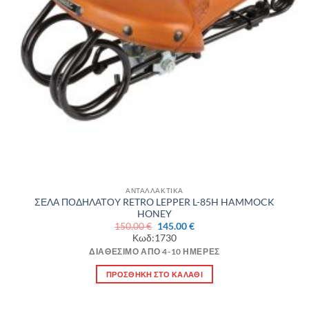
ΑΝΤΑΛΛΑΚΤΙΚΑ
ΣΕΛΑ ΠΟΔΗΛΑΤΟΥ RETRO LEPPER L-85H HAMMOCK
HONEY
Original
Η
150.00
€
145.00
€
price
τρέχουσα
Κωδ:1730
was:
τιμή
150.00 €.
είναι:
ΔΙΑΘΈΣΙΜΟ ΑΠΌ 4-10 ΗΜΈΡΕΣ
145.00 €.
ΠΡΟΣΘΉΚΗ ΣΤΟ ΚΑΛΆΘΙ