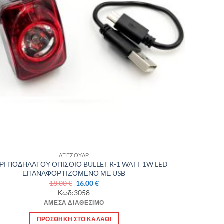
ΑΞΕΣΟΥΑΡ
ΡΙ ΠΟΔΗΛΑΤΟΥ ΟΠΙΣΘΙΟ BULLET R-1 WATT 1W LED
ΕΠΑΝΑΦΟΡΤΙΖΟΜΕΝΟ ΜΕ USB
Original
Η
18.00
€
16.00
€
price
τρέχουσα
Κωδ:3058
was:
τιμή
ΆΜΕΣΑ ΔΙΑΘΈΣΙΜΟ
18.00 €.
είναι:
16.00 €.
ΠΡΟΣΘΉΚΗ ΣΤΟ ΚΑΛΆΘΙ