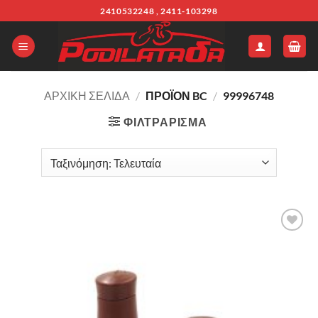
Μετάβαση
2410532248 , 2411-103298
στο
περιεχόμενο
ΑΡΧΙΚΉ ΣΕΛΊΔΑ
/
ΠΡΟΪΌΝ BC
/
99996748
ΦΙΛΤΡΆΡΙΣΜΑ
Πρόσθήκη
στην λίστα
επιθυμιών