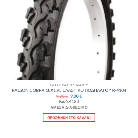
ΕΛΑΣΤΙΚΑ ΠΟΔΗΛΑΤΟΥ
RALSON COBRA 18X1.95 ΕΛΑΣΤΙΚΟ ΠΟΔΗΛΑΤΟΥ R-4104
Original
Η
9.90
€
9.00
€
price
τρέχουσα
Κωδ:4128
was:
τιμή
9.90 €.
είναι:
ΆΜΕΣΑ ΔΙΑΘΈΣΙΜΟ
9.00 €.
ΠΡΟΣΘΉΚΗ ΣΤΟ ΚΑΛΆΘΙ