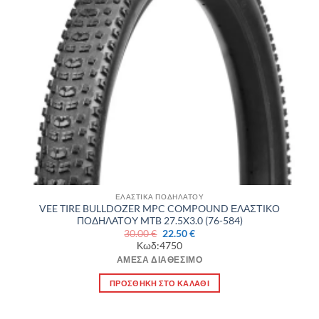
ΕΛΑΣΤΙΚΑ ΠΟΔΗΛΑΤΟΥ
VEE TIRE BULLDOZER MPC COMPOUND ΕΛΑΣΤΙΚΟ
ΠΟΔΗΛΑΤΟΥ MTB 27.5X3.0 (76-584)
Original
Η
30.00
€
22.50
€
price
τρέχουσα
Κωδ:4750
was:
τιμή
30.00 €.
είναι:
ΆΜΕΣΑ ΔΙΑΘΈΣΙΜΟ
22.50 €.
ΠΡΟΣΘΉΚΗ ΣΤΟ ΚΑΛΆΘΙ