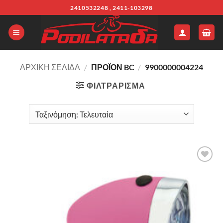
Μετάβαση
2410532248 , 2411-103298
στο
περιεχόμενο
ΑΡΧΙΚΉ ΣΕΛΊΔΑ
/
ΠΡΟΪΌΝ BC
/
9900000004224
ΦΙΛΤΡΆΡΙΣΜΑ
Πρόσθήκη
στην λίστα
επιθυμιών