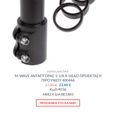
ΑΝΤΑΛΛΑΚΤΙΚΑ
M-WAVE ΑΝΤΑΠΤΟΡΑΣ 1-1/8 A-HEAD ΠΡΟΕΚΤΑΣΗ
ΠΙΡΟΥΝΙΟΥ 400446
Original
Η
27.90
€
23.80
€
price
τρέχουσα
Κωδ:4036
was:
τιμή
27.90 €.
είναι:
ΆΜΕΣΑ ΔΙΑΘΈΣΙΜΟ
23.80 €.
ΠΡΟΣΘΉΚΗ ΣΤΟ ΚΑΛΆΘΙ