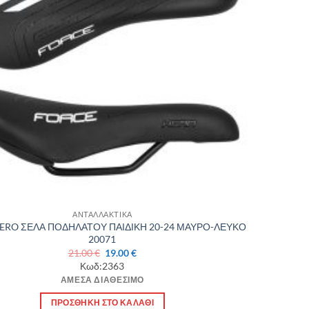
ΑΝΤΑΛΛΑΚΤΙΚΑ
ERO ΣΕΛΑ ΠΟΔΗΛΑΤΟΥ ΠΑΙΔΙΚΗ 20-24 ΜΑΥΡΟ-ΛΕΥΚΟ
20071
Original
Η
21.00
€
19.00
€
price
τρέχουσα
Κωδ:2363
was:
τιμή
ΆΜΕΣΑ ΔΙΑΘΈΣΙΜΟ
21.00 €.
είναι:
19.00 €.
ΠΡΟΣΘΉΚΗ ΣΤΟ ΚΑΛΆΘΙ