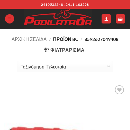
Μετάβαση
2410532248 , 2411-103298
στο
περιεχόμενο
ΑΡΧΙΚΉ ΣΕΛΊΔΑ
/
ΠΡΟΪΌΝ BC
/
8592627049408
ΦΙΛΤΡΆΡΙΣΜΑ
Πρόσθήκη
στην λίστα
επιθυμιών