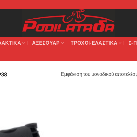
ΛΑΚΤΙΚΆ
ΑΞΕΣΟΥΆΡ
ΤΡΟΧΟΙ-ΕΛΑΣΤΙΚΑ
E-Π
Εμφάνιση του μοναδικού αποτελέσ
938
Πρόσθήκη
στην λίστα
επιθυμιών