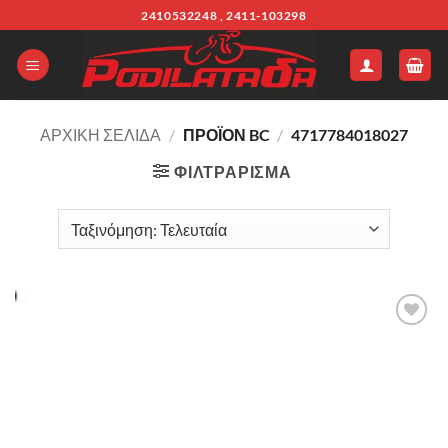
Μετάβαση
2410532248 , 2411-103298
στο
περιεχόμενο
ΑΡΧΙΚΉ ΣΕΛΊΔΑ
/
ΠΡΟΪΌΝ BC
/
4717784018027
ΦΙΛΤΡΆΡΙΣΜΑ
Πρόσθήκη
στην λίστα
επιθυμιών