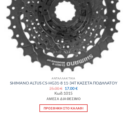
ΑΝΤΑΛΛΑΚΤΙΚΑ
SHIMANO ALTUS CS-HG31-8 11-34T ΚΑΣΕΤΑ ΠΟΔΗΛΑΤΟΥ
Original
Η
25.00
€
17.00
€
price
τρέχουσα
Κωδ:1015
was:
τιμή
25.00 €.
είναι:
ΆΜΕΣΑ ΔΙΑΘΈΣΙΜΟ
17.00 €.
ΠΡΟΣΘΉΚΗ ΣΤΟ ΚΑΛΆΘΙ