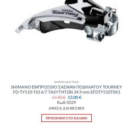
ΑΝΤΑΛΛΑΚΤΙΚΑ
SHIMANO ΕΜΠΡΟΣΘΙΟ ΣΑΣΜΑΝ ΠΟΔΗΛΑΤΟΥ TOURNEY
FD-TY510-TS3 6/7 ΤΑΧΥΤΗΤΩΝ 34.9 mm EFDTY510TSX3
Original
Η
14.90
€
13.00
€
price
τρέχουσα
Κωδ:5029
was:
τιμή
14.90 €.
είναι:
ΆΜΕΣΑ ΔΙΑΘΈΣΙΜΟ
13.00 €.
ΠΡΟΣΘΉΚΗ ΣΤΟ ΚΑΛΆΘΙ